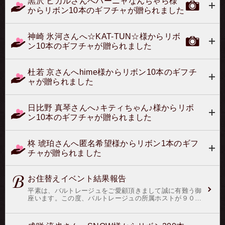
黒沢 ヒカルさんへバーニャなんちゃら様
からリボン10本のギフチャが贈られました
神崎 氷河さんへ☆KAT-TUN☆様からリボ
ン10本のギフチャが贈られました
杜若 京さんへhime様からリボン10本のギフチ
ャが贈られました
日比野 真琴さんへ♪キティちゃん♪様からリボ
ン10本のギフチャが贈られました
柊 琥珀さんへ匿名希望様からリボン1本のギフ
チャが贈られました
お住替えイベント結果報告
平素は、バルトレージュをご愛顧頂きまして誠に有難う御
座います。この度、バルトレージュの所属ホストが９０名
に達しましたので、お住替イベントによる人事異動を発動
致しました。バルトレージュより、１１名をナイル降格対
象者と決定致しました。（現在、ホスト本人に最終意思確