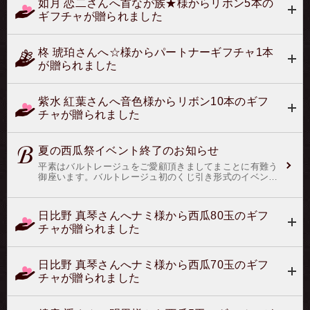
如月 恋二さんへ首なが族★様からリボン5本の
お気軽にお問合せください。
ギフチャが贈られました
柊 琥珀さんへ☆様からパートナーギフチャ1本
が贈られました
紫水 紅葉さんへ音色様からリボン10本のギフ
チャが贈られました
夏の西瓜祭イベント終了のお知らせ
平素はバルトレージュをご愛顧頂きましてまことに有難う
御座います。バルトレージュ初のくじ引き形式のイベント
はいかがでたでしょうか。皆様にはワクワク、ドキドキで
お楽しみ頂ければ幸いで御座いました。また、沢山のご愛
顧を賜りまして誠に有難う御座いました。夏の西瓜祭イベ
日比野 真琴さんへナミ様から西瓜80玉のギフ
ントの結果の発表です。売上総額 ３９８０００円賞金
チャが贈られました
額 ７９６００円黄玉西瓜の配置 黄・赤・赤・赤・
赤・黄・赤・黄（上から順）１位 日比野 真琴さん（黄
玉 １５７玉／総数 １８３玉）２位 鏡音 遥さん（黄
玉 ６２玉／総数 ６２玉）３位 紫水 紅葉さん（黄
日比野 真琴さんへナミ様から西瓜70玉のギフ
玉 ５０玉／総数 ５０玉）４位 神崎 氷河さん（黄
チャが贈られました
玉 ２３玉／総数 ３１玉）５位 黒沢 ヒカルさん（黄
玉 １１玉／総数 ３３玉）６位 海北 義貴さん（黄
玉 ４玉／総数 ４玉）７位 如月 恋二さん（黄玉 ３