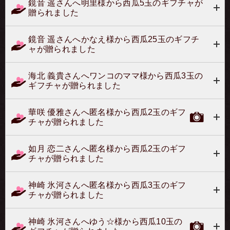
玉／総数 ３玉） 月島 健吾さん（黄玉 ３玉／総
鏡音 遥さんへ明里様から西瓜5玉のギフチャが
数 ３玉）９位 桐山 涼介さん（黄玉 ２玉／総数 ２
贈られました
玉） 鳳 愛海さん（黄玉 ２玉／総数 ２
玉） 天海 涼さん（黄玉 １玉／総数 ４
玉） 島田 龍一さん（黄玉 ０玉／総数 １３
鏡音 遥さんへかなえ様から西瓜25玉のギフチ
玉） 華咲 優雅さん（黄玉 ０玉／総数 ２玉）以
上の結果となりました。賞金は、日比野 真琴さんに贈呈
ャが贈られました
致します。皆様、有難う御座いました。
海北 義貴さんへワンコのママ様から西瓜3玉の
ギフチャが贈られました
華咲 優雅さんへ匿名様から西瓜2玉のギフ
チャが贈られました
如月 恋二さんへ匿名様から西瓜2玉のギフ
チャが贈られました
神崎 氷河さんへ匿名様から西瓜3玉のギフ
チャが贈られました
神崎 氷河さんへゆう☆様から西瓜10玉の