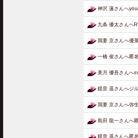
神沢 蓮さんへy
九条 優太さんへ
我妻 京さんへ優
一橋 俊さんへ匿
美月 優吾さんへs
鏡音 遥さんへジ
我妻 京さんへ弥
島田 龍一さんへ
鏡音 遥さんへ匿