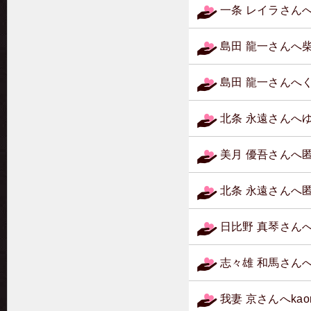
一条 レイラさん
島田 龍一さんへ
島田 龍一さんへ
北条 永遠さんへ
美月 優吾さんへ
北条 永遠さんへ
日比野 真琴さん
志々雄 和馬さん
我妻 京さんへka