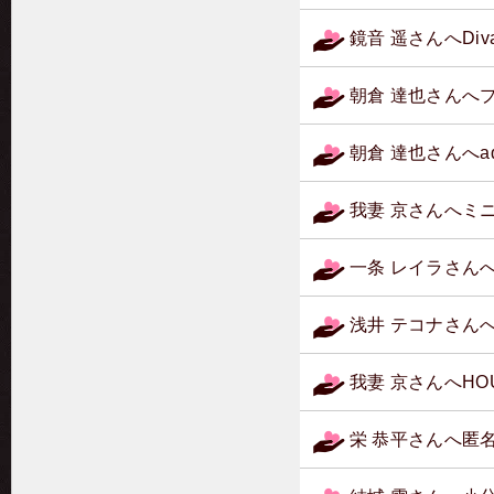
鏡音 遥さんへDi
朝倉 達也さんへ
朝倉 達也さんへ
我妻 京さんへミ
一条 レイラさん
浅井 テコナさん
我妻 京さんへH
栄 恭平さんへ匿