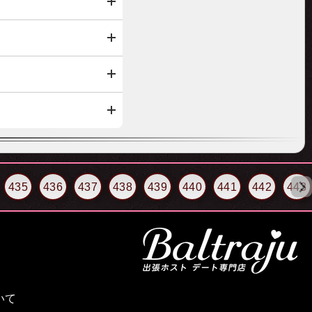
435
436
437
438
439
440
441
442
443
いて