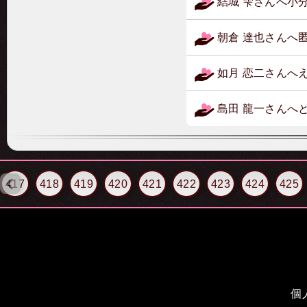
結城 雫さんへ小
朝倉 達也さんへ
如月 恋二さんへ
島田 龍一さんへ
417
418
419
420
421
422
423
424
425
個