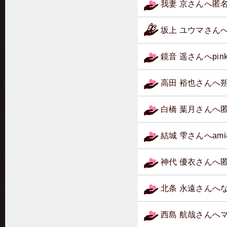
我妻 京さんへ匿
坂上 ユウマさん
鏡音 遥さんへp
高田 裕也さんへ
白橋 葉月さんへ
結城 雫さんへa
神代 優衣さんへ
北条 永遠さんへ
西島 航哉さんへ