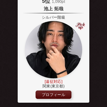
5位
1,090pt
池上 拓哉
シルバー階級
[遠征対応]
関東(東京都)
プロフィール