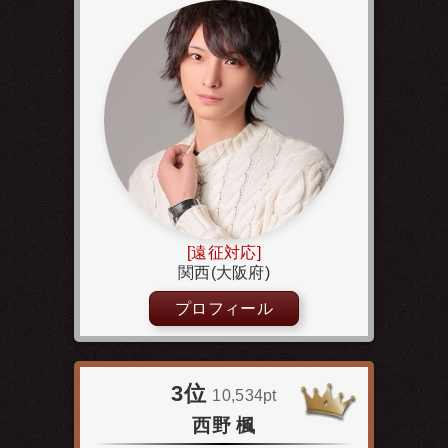
[遠征対応]
関西(大阪府)
プロフィール
3位
10,534pt
西野 楓