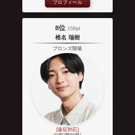
プロフィール
8位
159pt
椎名 瑞樹
ブロンズ階級
[遠征対応]