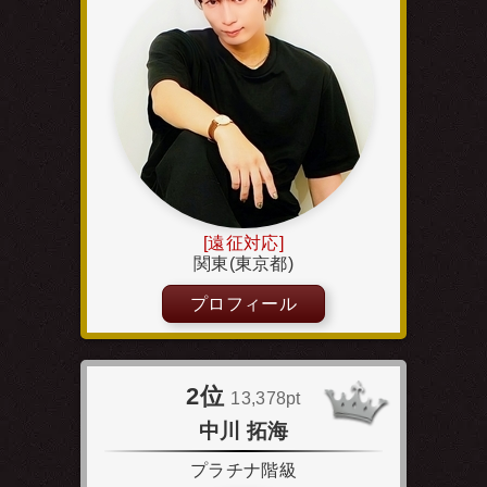
[遠征対応]
関東(東京都)
プロフィール
2位
13,378pt
中川 拓海
プラチナ階級