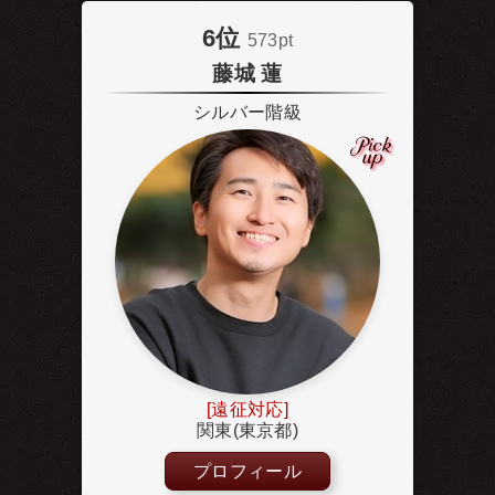
6位
573pt
藤城 蓮
シルバー階級
[遠征対応]
関東(東京都)
プロフィール