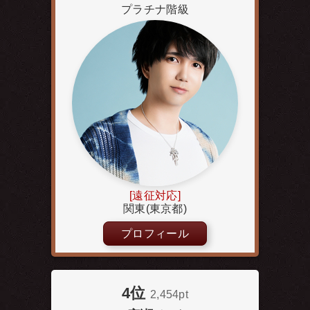
プラチナ階級
[遠征対応]
関東(東京都)
プロフィール
4位
2,454pt