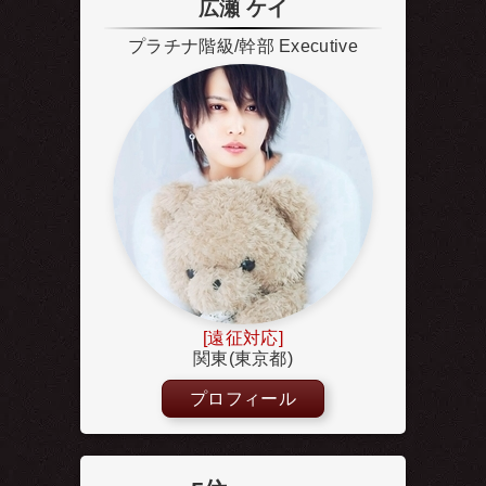
広瀬 ケイ
プラチナ階級/幹部 Executive
[遠征対応]
関東(東京都)
プロフィール