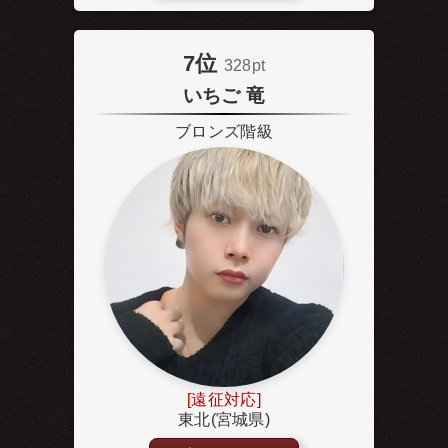
7位
328pt
いちご 竜
ブロンズ階級
[遠征対応]
東北(宮城県)