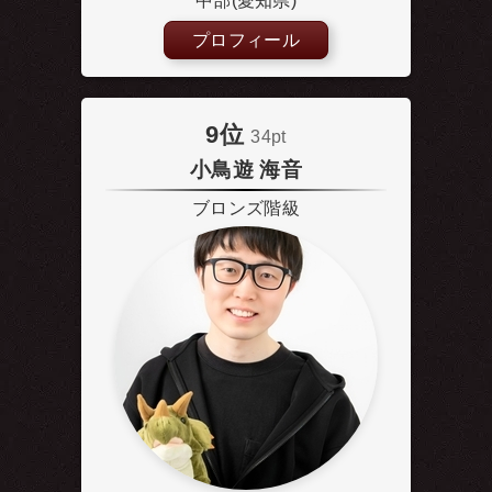
中部(愛知県)
プロフィール
9位
34pt
小鳥遊 海音
ブロンズ階級