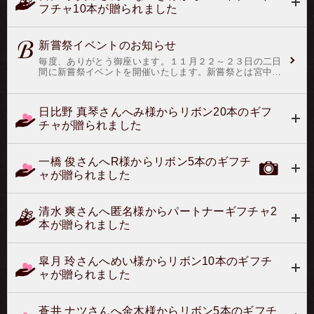
フチャ10本が贈られました
新嘗祭イベントのお知らせ
毎度、ありがとう御座います。１１月２２～２３日の二日
間に新嘗祭イベントを開催いたします。新嘗祭とは宮中祭
祀のひとつで収穫祭にあたる昔ながらの祭典です。毎年11
月23日に、天皇陛下が五穀の新穀を天神地祇に進め、ま
た、自らもこれを食されて、その年の収穫に感謝する行事
日比野 真琴さんへみ様からリボン20本のギフ
で宮中三殿の近くにある神嘉殿にて執り行われておりま
チャが贈られました
す。実施期間：１１月２２日０時～１１月２３日２５時
（１１月２４日０１時）迄付与ポイント：１２０pt (銀行
振込の場合は１３２pt)／６０日間有効事前予約頂いた会員
様限定で、事前予約頂くと通常リボン１本５０バル＄に対
一橋 俊さんへR様からリボン5本のギフチ
し、１本７５バル＄を特典としてご用意しております。
ャが贈られました
尚、事前予約は実施期間前となります。ホストさんへの特
典と致しまして、イベントリボンの還元率を通常のリボン
よりも+１０％致します。ホストさん個々のイベントリボ
ンの総合計本数に、「３」・「５」・「７」の数字が含ま
清水 爽さんへ匿名様からパートナーギフチャ2
れていた場合、オマケをホストさん宅へご郵送致します。
本が贈られました
※オマケについて・分配はホストさんに一任されます・ク
オリティは、３（一の位）＜５（一の位）＜７（一の位）
＜３（十の位）＜・・・です。例（見本）付与総数 ６
皐月 玲さんへめい様からリボン10本のギフチ
本（内訳 ３本＆３本） ハズレ付与総
数 １２本（内訳 １０本＆２本） ハズレ
ャが贈られました
付与総数 １３本（内訳 ９本＆４本）
１つアタリ付与総数 ５７本（内訳 １０本＆２０本＆２
７本） ２つアタリ注）お客様のタイミングの付与でご
蒼井 ナツさんへ金木様からリボン5本のギフチ
申請の場合で、イベント終了時まで付与されないとイベン