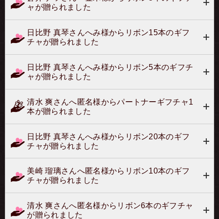
ャが贈られました
ト終了時に強制付与致しますので、ご了承ください。注）
銀行営業終了後のお振込の場合は、銀行の振込明細の写メ
【必要部分のみ可】をbnribon@mbn.nifty.comまでお送り
頂き、事務局の判断にて付与させて頂きます。
日比野 真琴さんへみ様からリボン15本のギフ
チャが贈られました
日比野 真琴さんへみ様からリボン5本のギフチ
ャが贈られました
清水 爽さんへ匿名様からパートナーギフチャ1
本が贈られました
日比野 真琴さんへみ様からリボン20本のギフ
チャが贈られました
美崎 瑠璃さんへ匿名様からリボン10本のギフ
チャが贈られました
清水 爽さんへ匿名様からリボン6本のギフチャ
が贈られました