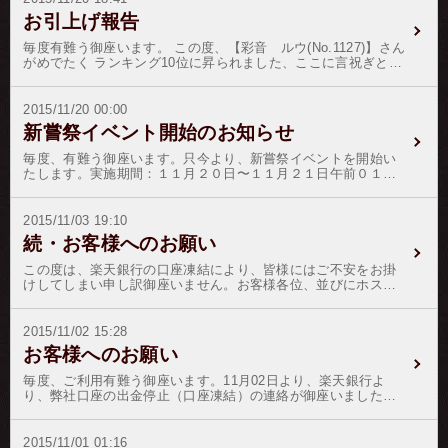
ウマ25本（１つ当選）15位神沢 蓮24本16位葛城 和哉20本17
します。 お客様各位には、変わらぬご愛顧のほどを御願い申し
お引上げ報告
位神代 優衣17本（１つ当選）18位夜空 速人15本（１つ当
上げます。
選）19位愛沢 優10本20位美川 雷矢9本21位柊 忍 6
毎度有難う御座います。 この度、【彩音 ルウ(No.1127)】さん
本22位進藤 渚5本（１つ当選）23位黒沢 ヒカル3本（１つ当
がめでたく ランキング10位に昇られました、ここに言祝ぎとお
選）以上、有難う御座いました。
祝いを申し上げます。 これも偏にお客様の暖かい応援と、ホス
トの弛まぬ日々の精進の賜物で御座います。 この晴れの善き日
の証として、 【彩音 ルウ(No.1127)】さんをゴールド階級に昇
2015/11/20 00:00
格致します。 お客様各位には、変わらぬご愛顧のほどを御願い
新嘗祭イベント開始のお知らせ
申し上げます。
毎度、有難う御座います。只今より、新嘗祭イベントを開始い
たします。実施期間：１１月２０日〜１１月２１日午前０１時
迄付与ポイント：１２０pt（銀行振込の場合は１３２pt）／６０
日間有効注）銀行営業終了後のお振込の場合は、銀行の振込明
細書（必要部分のみ）を写メで撮影してメール頂ければ付与致
2015/11/03 19:10
します。※ 優勝ホストさんには、個人イベントリボン売上の
続・お客様へのお願い
３０％を賞金として、進呈いたします。（同着複数の場合は頭
割りです）※ ホストさん個々のイベントリボンの総合計本数
この度は、楽天銀行の口座凍結により、皆様にはご不安をお掛
に、「３」・「５」・「７」の数字が含まれていた場合、オマ
けしてしまい申し訳御座いません。お客様各位、並びにホスト
ケをホストさん宅へご郵送致します。・オマケの分配はホスト
諸氏よりご質問が参りましたので、回答をさせて頂きます。
さんに一任されます・クオリティは、３（一の位）＜５（一の
Ｑ：ホストさんの還元金に影響はありますか？Ａ：全く御座い
位）＜７（一の位）＜３（十の位）＜・・・、です。例（見
ません。ハロウィンリボンの還元におきましても、１１月０１
2015/11/02 15:28
本）付与総数 ６本（内訳 ３本＆３本）
日午前０２時にはホストさんの還元を済ませておりますので、
お客様へのお願い
ハズレ付与総数 １２本（内訳 １０本＆２
支障は御座いませんでした。Ｑ：今後、ホストさんの還元に支
本） ハズレ付与総数 １３本（内訳 ９本＆
障は生じますか？Ａ：全く御座いません。楽天銀行の口座には
毎度、ご利用有難う御座います。11月02日より、楽天銀行よ
１本） １つアタリ付与総数 ５７本（内訳 １
４１２円しか預金がない時点での凍結ですので、全く問題は御
り、弊社口座の出金停止（口座凍結）の連絡が御座いました。
０本＆２０本＆２７本） ２つアタリ
座いません。そもそも「晒しの口座（ネット上で口座番号を公
現在担当者からの連絡待ち状態では御座いますが、おそらく何
開している口座）」には、現金を保管しておりませんので、ご
者かが弊社口座を詐欺グループの使用のものと偽って連絡した
安心ください。（以前、大阪のアレ等が、民事訴訟を弊社に対
ようで御座います。従いまして、リボン・紋章、あんしん指名
2015/11/01 01:16