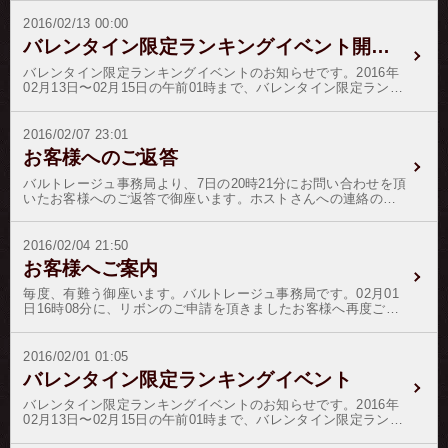
す。 ※３月１３日〜１５日０１時までホワイトディイベントを
には、ホストさんにたくさんの応援を頂戴致しまして誠に有難
開催いたします。お客様への感謝の気持ちを込めて、おまけ付
う御座いました。 それでは、結果発表と参ります。優勝我妻
2016/02/13 00:00
き＆優勝ホストさんにはイベント還元＋３０％のイベントで
京２位彩音 ルウ３位華咲 優雅４位島田 龍一５位鏡音 遥
バレンタイン限定ランキングイベント開始のお知らせ
す。※ノルマ未達成者の降格処分は、いきなりの降格の前にホ
６位竹之内 響哉７位倖田 南８位日比野 真琴９位神沢 蓮
ストへの「メール確認」過程を追加致します。※ノルマ制降格
10位神代 優衣イベントリボン総本数 ２５０４本オリジナル
バレンタイン限定ランキングイベントのお知らせです。2016年
処分は現在、所属人数７０名前後をボーダーラインとして、ノ
バレンタイン画像 ５本 優勝ホストさんには、２５
02月13日〜02月15日の午前01時まで、バレンタイン限定ランキ
ルマ未達成者の成績達成率の悪い順から適応致しております。
万８０００円を副賞として贈呈いたします。本日は、有難うご
ングを開催いたします。期間中に限ってのランキングになりま
思わぬ花冷えにお風邪など召されませんようくれぐれもご自愛
ざいました。
すので、最新のホストさん達の人気の動向がよく分かるイベン
ください。
トとなっております。★お客様への特典★今回のイベントは、
2016/02/07 23:01
通常のイベントリボンアイコンの他、お客様各位からの持込画
お客様へのご返答
像をリボンアイコンに加工して、付与頂けます。オリジナルオ
ーダー画像は、一口２０万円からになります。オーダーフォー
バルトレージュ事務局より、7日の20時21分にお問い合わせを頂
ムより、オリジナルリボンアイコンからご申請・ご決済をされ
いたお客様へのご返答で御座います。ホストさんへの連絡の件
た後、bninfo@mbn.nifty.com まで、画像を送付頂けます様お願
で御座いますが、ホスト本人の都合でお返事が遅れる場合や、
い申し上げます。オリジナルリボンアイコン↓ ↘イメ
今回の事務局へのメールのように、メールが弾かれていたり、
ージサンプル 注）版権・著作権・肖像権のあるものは御使用
また返信メールが弾かれている可能性も御座います。フリーメ
2016/02/04 21:50
頂けません。注）公序良俗に反する画像・エロ画像・グロ画像
ールなどのご対応もご検討を頂ければ幸いで御座います。
お客様へご案内
は御使用頂けません。注）誹謗中傷に該当する画像・ホストさ
んより申立てのある画像・反社会的な画像は御使用になれませ
毎度、有難う御座います。バルトレージュ事務局です。02月01
ん。注）画像は、８０×８０ピクセルのサイズに修正加工されま
日16時08分に、リボンのご申請を頂きましたお客様へ再度ご連
す。注）画像は、ＪＰＧ画像を bninfo@mbn.nifty.com まで添付
絡を申し上げます。この度は、メールにてお返事を差し上げて
してメール送信してください。注）オーダーリボンは、一口２
いるのですが、弾かれてしまっているようで御座いましたの
０万円からの受付になります。★ホストさんへの特典★ホスト
で、申し訳御座いませんがコチラにてご返信をさせて頂きま
2016/02/01 01:05
さんへの特典と致しまして、バレンタインイベントで優勝ホス
す。 お客様がホスト名（伏せさせて頂きます）さんに付与さ
トには、個人イベント売上の還元率を＋３０％を賞金として差
バレンタイン限定ランキングイベント
れましたリボンは、イベント用のリボンで御座いましたので、
し上げます。（優勝者複数の場合は頭割り）実施期間：2月13
付与はイベントが開催されます１３日付けになってしまいま
日〜2月15日午前01時迄付与ポイント：120pt（銀行振込の場合
バレンタイン限定ランキングイベントのお知らせです。2016年
す。早々の付与をご希望の場合は、通常のリボンに変更して付
は132pt）／60日間有効注）銀行営業終了後のお振込の場合は、
02月13日〜02月15日の午前01時まで、バレンタイン限定ランキ
与致しますがいかが致しましょうか。ご指示を頂ければ幸いで
銀行の振込明細書（必要部分のみ）を写メで撮影してメール頂
ングを開催いたします。期間中に限ってのランキングになりま
御座います。
ければ付与致します。ご明細書のメールはコチラから注）クレ