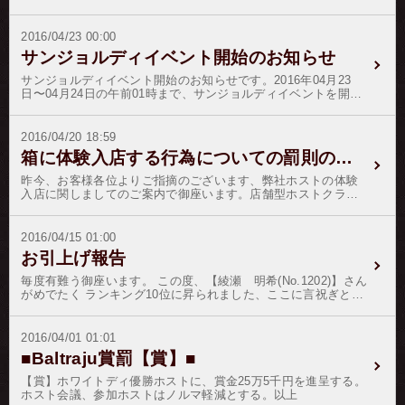
前１時をもちまして終了とさせて頂きます。皆様には、ホスト
さんにたくさんの応援を頂戴致しまして誠に有難う御座いまし
た。それでは、結果発表と参ります。優勝我妻 京２位彩音
2016/04/23 00:00
ルウ３位島田 龍一４位綾瀬 明希５位鏡音 遥６位日比野
サンジョルディイベント開始のお知らせ
真琴７位藤村 歩８位華咲 優雅９位竹之内 響哉10位神沢
蓮10位葛城 和哉我妻さんには、副賞として ３０万１５００
サンジョルディイベント開始のお知らせです。2016年04月23
円を進呈いたします。
日〜04月24日の午前01時まで、サンジョルディイベントを開催
いたします。期間中にリボン・紋章を付与頂いたホストさん
は、リボン・紋章の返信画像に「薔薇の花を持った画像」を掲
載頂けます様お願い致します。ホストさんへの特典と致しまし
2016/04/20 18:59
て、サンジョルディイベントで優勝ホストには、個人イベント
箱に体験入店する行為についての罰則のご案内
売上の還元率を＋３０％を賞金として差し上げます。（優勝者
複数の場合は頭割り）実施期間：4月23日〜4月24日午前01時迄
昨今、お客様各位よりご指摘のございます、弊社ホストの体験
付与ポイント：120pt（銀行振込の場合は132pt）／60日間有効
入店に関しましてのご案内で御座います。店舗型ホストクラブ
注）銀行営業終了後のお振込の場合は、銀行の振込明細書（必
への体験入店は、雇用契約前の見学の要素が強いため、弊社規
要部分のみ）を写メで撮影してメール頂ければ付与致します。
約の同業他社との兼業には該当しないと判断し、該当ホストに
ご明細書のメールはコチラから注）クレジットで、決済画面が
は注意処分に留まらせて頂いております。ただし、体験入店を
2016/04/15 01:00
ご不明の場合は、下記ＵＲＬよりご決算頂ければ幸いです。ご
繰り返すようでしたら、それは継続性が見受けられると判断
お引上げ報告
決算はこちらをクリックしてご決算してください。
し、同業他社との兼業とみなし、除籍処分とさせて頂きますの
で、ここにご案内申し上げます。また、弊社ホストが顧客とし
毎度有難う御座います。 この度、【綾瀬 明希(No.1202)】さん
てお客様と同伴でホストクラブへ遊びに行かれ、そこでの飲食
がめでたく ランキング10位に昇られました、ここに言祝ぎとお
代からマージンをホストクラブより受け取っている事案に関し
祝いを申し上げます。 これも偏にお客様の暖かい応援と、ホス
ましては、顧客であり雇用契約の概念からは外れると現状では
トの弛まぬ日々の精進の賜物で御座います。 この晴れの善き日
判断し、その点に関しましましては不問と致しております。
の証として、 【綾瀬 明希(No.1202)】さんをゴールド階級に昇
2016/04/01 01:01
尚、ホスト個人のブログ等で、上記の件をおおっぴらに記載し
格致します。 お客様各位には、変わらぬご愛顧のほどを御願い
■Baltraju賞罰【賞】■
たり、自慢して回ったりした場合は、同業他社との兼業に類す
申し上げます。
る行為として、罰の適用と致します。お客様各位、並びにホス
【賞】ホワイトディ優勝ホストに、賞金25万5千円を進呈する。
ト諸氏にはご心配とご迷惑をおかけ致しまして、申し訳御座い
ホスト会議、参加ホストはノルマ軽減とする。以上
ません。