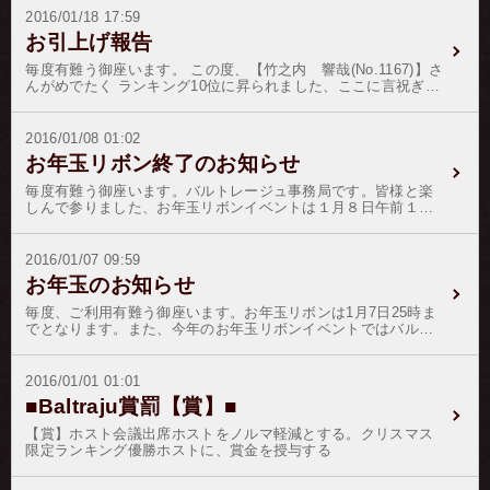
とされ、周代になると十一月を正月、秦代になり十月を瑞月と
証として、 【倖田 南(No.1168)】さんをゴールド階級に昇格致
2016/01/18 17:59
した。前漢の武帝の代に行われた太初改暦の際に夏暦の元月を
します。 お客様各位には、変わらぬご愛顧のほどを御願い申し
お引上げ報告
正月に定められ、それは清滅亡まで続いた。三賢台（ＴＯＰ
上げます。
３）のホストさんには益々のご健勝とご健康をお祈り申し上
毎度有難う御座います。 この度、【竹之内 響哉(No.1167)】さ
げ、春節の記念品をご郵送致します。※２月１３日〜１４日迄
んがめでたく ランキング10位に昇られました、ここに言祝ぎと
バレンタイン限定ランキングイベントを開催いたします。※ノ
お祝いを申し上げます。 これも偏にお客様の暖かい応援と、ホ
ルマ未達成者の降格処分は、いきなりの降格の前にホストへの
ストの弛まぬ日々の精進の賜物で御座います。 この晴れの善き
「メール確認」過程を追加致します。※ノルマ制降格処分は現
日の証として、 【竹之内 響哉(No.1167)】さんをゴールド階級
2016/01/08 01:02
在、所属人数７０名前後をボーダーラインとして、ノルマ未達
に昇格致します。 お客様各位には、変わらぬご愛顧のほどを御
成者の成績達成率の悪い順から適応致しております。皆様のい
お年玉リボン終了のお知らせ
願い申し上げます。
っそうのご発展とご活躍をお祈りいたしております。
毎度有難う御座います。バルトレージュ事務局です。皆様と楽
しんで参りました、お年玉リボンイベントは１月８日午前１時
をもちまして終了とさせて頂きます。皆様には、ホストさんに
たくさんの応援を頂戴致しまして誠に有難う御座いました。優
勝ホストさんは、鏡音遥さんでした。
2016/01/07 09:59
お年玉のお知らせ
毎度、ご利用有難う御座います。お年玉リボンは1月7日25時ま
でとなります。また、今年のお年玉リボンイベントではバルト
レージュ事務局からもお年玉リボンが一番多く贈られたホスト
さんにはお年玉を贈呈致します。今年も更なるご幸多がありま
すようお祈り申し上げます。
2016/01/01 01:01
■Baltraju賞罰【賞】■
【賞】ホスト会議出席ホストをノルマ軽減とする。クリスマス
限定ランキング優勝ホストに、賞金を授与する