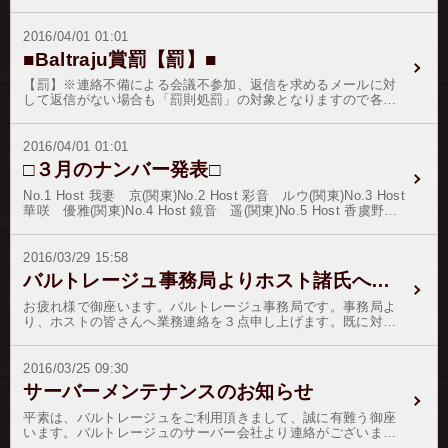
2016/04/01 01:01
■Baltraju賞罰【罰】■
【罰】※連絡不備による会議不参加、返信を求めるメールに対
して返信がない場合も「罰則処罰」の対象となりますので各
位、定期連絡を行ってください。以上
2016/04/01 01:01
□３月のナンバー発表□
No.1 Host 我妻 京(関東)No.2 Host 彩音 ルウ(関東)No.3 Host
華咲 優雅(関東)No.4 Host 鏡音 遥(関東)No.5 Host 香虞野
乱真(関東)No.6 Host 島田 龍一(関東)No.7 Host 神代 優衣(関
東)No.8 Host 竹之内 響哉(関東)No.9 Host 葛城 和哉(関
東)No.10 Host 日比野 真琴(関東)うららかな好季節を迎えいよ
2016/03/29 15:58
いよご盛栄のこととお慶び申し上げます。三賢台（ＴＯＰ３）
バルトレージュ事務局よりホスト諸氏へ業務連絡
のホストさんには益々のご健勝とご健康をお祈り申し上げ、イ
ースターの記念品をご郵送致します。復活祭は、十字架にかけ
お疲れ様で御座います。バルトレージュ事務局です。事務局よ
られて死んだイエス・キリストが三日目に復活したことを記
り、ホストの皆さんへ業務連絡を３点申し上げます。既に対応
念・記憶する、キリスト教において最も重要な祭りである。復
済みのホストさんは、そのまま業務連絡はスルーしてくださ
活祭を表す英語「イースター」およびドイツ語「オースタン」
い。１）リボン・紋章・あんしん指名のホスト取り分を、ホス
はゲルマン神話の春の女神「エオストレ」の名前、あるいはゲ
トさんのご指定の口座にお振込み致しますので、振込先口座を
2016/03/25 09:30
ルマン人の用いた春の月名「エオストレモナト」に由来してい
登録していないホストさんは早急に登録をお願いします。特
サーバーメンテナンスのお知らせ
るともいわれる。8世紀の教会史家ベーダ・ヴェネラビリスがこ
に、司馬達也さん、美作マモルさん、向日真虎さん、優希晴人
れに言及し、ゲルマン人が「エオストレモナト」に春の到来を
さんは、早急な登録をお願い致します。２）事務局からのメー
平素は、バルトレージュをご利用頂きまして、誠に有難う御座
祝う祭りをおこなっていたことを記録している。※４月２３日
ルをドメイン指定等で受信が出来ないようにしているホストさ
います。バルトレージュのサーバー会社より連絡がございまし
にサンジョルディイベントを開催いたします。※ノルマ未達成
んは、事務局からのメールは受信できるように設定をしてくだ
て、来る2016年03月30日深夜帯に、サーバーのメンテナンスを