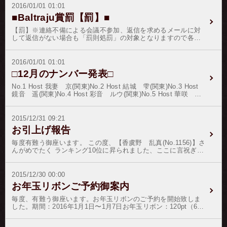
2016/01/01 01:01
■Baltraju賞罰【罰】■
【罰】※連絡不備による会議不参加、返信を求めるメールに対
して返信がない場合も「罰則処罰」の対象となりますので各
位、定期連絡を行ってください。
2016/01/01 01:01
□12月のナンバー発表□
No.1 Host 我妻 京(関東)No.2 Host 結城 雫(関東)No.3 Host
鏡音 遥(関東)No.4 Host 彩音 ルウ(関東)No.5 Host 華咲 優
雅(関東)No.6 Host 島田 龍一(関東)No.7 Host 藤村 歩(関
東)No.8 Host 日比野 真琴(関東)No.9 Host 神沢 蓮(関
東)No.10 Host 美月 優吾(関東)初春の候、ますますご健勝のこ
2015/12/31 09:21
ととお慶び申し上げます。2016年が皆様にとって、更なる飛躍
お引上げ報告
の歳でありますよう、お祈り申し上げます。正月は、各暦の年
初のことである。文化的には旧年が無事に終わった事と新年を
毎度有難う御座います。 この度、【香虞野 乱真(No.1156)】さ
祝う行事とされております。三賢台（ＴＯＰ３）のホストさん
んがめでたく ランキング10位に昇られました、ここに言祝ぎと
には益々のご健勝とご健康をお祈り申し上げ、新春の記念品を
お祝いを申し上げます。 これも偏にお客様の暖かい応援と、ホ
ご郵送致します。※１月１日〜７日迄お年玉リボンを開催いた
ストの弛まぬ日々の精進の賜物で御座います。 この晴れの善き
します。※ノルマ未達成者の降格処分は、いきなりの降格の前
日の証として、 【香虞野 乱真(No.1156)】さんをゴールド階級
2015/12/30 00:00
にホストへの「メール確認」過程を追加致します。※ノルマ制
に昇格致します。 お客様各位には、変わらぬご愛顧のほどを御
お年玉リボンご予約御案内
降格処分は現在、所属人数７０名前後をボーダーラインとし
願い申し上げます。
て、ノルマ未達成者の成績達成率の悪い順から適応致しており
毎度、有難う御座います。お年玉リボンのご予約を開始致しま
ます。今年もご幸多ありますようお祈り申し上げます。
した。期間：2016年1月1日〜1月7日お年玉リボン：120pt（60
日間有効）※銀行振込の場合は132pt来る年の皆様のご健勝とご
多幸をお祈り申し上げます。