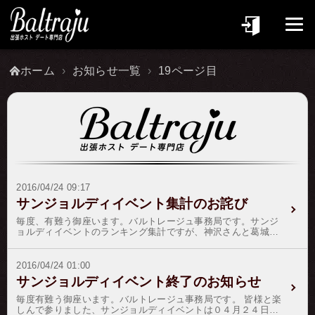
ホーム
お知らせ一覧
19ページ目
2016/04/24 09:17
サンジョルディイベント集計のお詫び
毎度、有難う御座います。バルトレージュ事務局です。サンジ
ョルディイベントのランキング集計ですが、神沢さんと葛城さ
んが同点にてのランクインでしたが、一部表記が漏れ落ちてお
りました。修正してお詫び申し上げます。申し訳御座いません
でした。
2016/04/24 01:00
サンジョルディイベント終了のお知らせ
毎度有難う御座います。バルトレージュ事務局です。 皆様と楽
しんで参りました、サンジョルディイベントは０４月２４日午