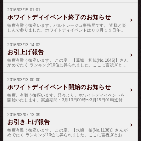
者の降格処分は、いきなりの降格の前にホストへの「メール確
さい。事務局からのメールはパソコンからURL付きのメールが
行う運びとなった由に御座います。つきましては、2016年03月
認」過程を追加致します。※ノルマ制降格処分は現在、所属人
配信されます。
30日の深夜帯に数時間程度、バルトレージュがご利用いただけ
2016/03/15 01:01
数７０名前後をボーダーラインとして、ノルマ未達成者の成績
bninfo@mbn.nifty.combnhost@mbn.nifty.combnribon@mbn.nifty.com
ない場合がございますので、お客様各位、並びにホストの皆さ
達成率の悪い順から適応致しております。春爛漫のこの頃、健
ホワイトディイベント終了のお知らせ
３）アンケート調査にご協力ください。2016年08月01日〜08月
んにお知らせ申し上げます。この度は、ご迷惑をおかけ致しま
やかなる日々をお過ごしください。
03日のいづれかに於いて、大阪ミナミ地方にて、パーティ形式
して申し訳御座いません。
毎度有難う御座います。バルトレージュ事務局です。 皆様と楽
のイベントを企画いたしております。料金は、5000円以下で検
しんで参りました、ホワイトディイベントは０３月１５日午前
討中ですが、皆様にはご意見やご要望、ご提案など頂ければ幸
１時をもちまして終了とさせて頂きます。 皆様には、ホストさ
いで御座います。以上業務連絡でした。
んにたくさんの応援を頂戴致しまして誠に有難う御座いまし
た。それでは、結果発表と参ります。優勝我妻 京２位彩音
2016/03/13 14:02
ルウ３位華咲 優雅４位葛城 和哉５位神代 優衣６位日比
お引上げ報告
野 真琴７位鏡音 遥８位竹之内 響哉９位香虞野 乱真10位
神沢 蓮我妻さんには、副賞として ２５万５千円を進呈いた
毎度有難う御座います。 この度、【葛城 和哉(No.1046)】さん
します。★お客様への特典★ホワイトディ限定リボンをプレゼ
がめでたく ランキング10位に昇られました、ここに言祝ぎとお
ントして頂いた全てのお客様へオマケを差し上げます。（出張
祝いを申し上げます。 これも偏にお客様の暖かい応援と、ホス
ホストさんの元へ郵送しますので、出張ホストさんよりお受取
トの弛まぬ日々の精進の賜物で御座います。 この晴れの善き日
りください。）・オマケの選択・お取替えは致しかねます。・
の証として、 【葛城 和哉(No.1046)】さんをゴールド階級に昇
2016/03/13 00:00
オマケによる何らかの障害を生じましても事務局は責任を負い
格致します。 お客様各位には、変わらぬご愛顧のほどを御願い
ホワイトディイベント開始のお知らせ
かねます。・オマケのグレートがＵＰすると、その下位のグレ
申し上げます。
ードのオマケも付いてきます。・オマケは、イベント終了時か
毎度、有難う御座います。只今より、ホワイトディイベントを
ら１週間前後で郵送を開始致します。・オマケの内容は、変更
開始いたします。実施期間：3月13日00時〜3月15日01時迄付与
される場合があります。 １本〜 ：お菓子的なオマケ
ポイント：120pt（銀行振込の場合は132pt）／60日間有効注）
１０本〜 ：小物・雑貨系のオマケ ５０本〜 ：続・あらや
銀行営業終了後のお振込の場合は、銀行の振込明細書（必要部
だ、旦那様ったら的なオマケ １００本〜 ：御食事券系のオマ
分のみ）を写メで撮影してメール頂ければ付与致します。
2016/03/07 13:39
ケ ５００本〜 ：貴金属やアクセサリー系のオマケ１０００
本〜 ：シークレットなオマケ
お引き上げ報告
毎度有難う御座います。 この度、【水嶋 柚(No.1138)】さんが
めでたく ランキング10位に昇られました、ここに言祝ぎとお祝
いを申し上げます。 これも偏にお客様の暖かい応援と、ホスト