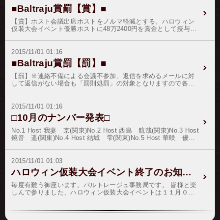
して起こし、弊社の資産を仮差押で凍結した”痛い経験”が御座い
のご入金は、「ＪＮＢ銀行」をご利用頂けます様お願い申し上
■Baltraju賞罰【賞】■
ますから、それなりに勉強は致しております。Ｑ：マルサが来
げます。この度は、ご迷惑をおかけしまして申し訳御座いませ
たり、税務署が来たりしますか？Ａ：全く御座いません。楽天
ん。
【賞】ホスト会議出席ホストをノルマ軽減とする。ハロウィン
銀行がぴよったことをしているだけですので、そのようなこと
仮装大会イベント優勝ホストに48万2400円を賞金として授与す
は御座いません。リボン、紋章、あんしん指名のお支払いに、
る。
楽天銀行が使用できなくなるだけです。以上、回答とさせて頂
きます。皆様には、ご心配をおかけしまして申し訳御座いませ
2015/11/01 01:16
ん。
■Baltraju賞罰【罰】■
【罰】※連絡不備による会議不参加、返信を求めるメールに対
して返信がない場合も「罰則処罰」の対象となりますので各
位、定期連絡を行ってください。
2015/11/01 01:16
□10月のナンバー発表□
No.1 Host 我妻 京(関東)No.2 Host 西島 航哉(関東)No.3 Host
鏡音 遥(関東)No.4 Host 結城 雫(関東)No.5 Host 華咲 優雅
(関東)No.6 Host 一ノ瀬 琥珀(関東)No.7 Host 島田 龍一(関
東)No.8 Host 九条 優太(関東)No.9 Host 日比野 真琴(関
東)No.10 Host 北条 永遠(関東)朝夕冷え込む季節になりました
2015/11/01 01:03
が、皆様にはお健やかにお過ごしのこととお慶び申し上げま
ハロウィン仮装大会イベント終了のお知らせ
す。三賢台（ＴＯＰ３）のホストさんには益々のご健勝とご健
康をお祈り申し上げ、新嘗祭の記念品をご郵送致します。新嘗
毎度有難う御座います。バルトレージュ事務局です。 皆様と楽
祭とは、古くから五穀の収穫を祝う風習がありました。その年
しんで参りました、ハロウィン仮装大会イベントは１１月０１
の収穫物は国家としてもそれからの一年を養う大切な蓄えとな
日午前１時をもちまして終了とさせて頂きます。 皆様には、ホ
ることから、大事な行事として飛鳥時代の皇極天皇の御代に始
ストさんにたくさんの応援を頂戴致しまして誠に有難う御座い
められたと伝えられております。※１１月２０日に新嘗祭イベ
ました。 それでは、結果発表と参ります。優勝我妻 京1608本
ントを開催いたします。優勝ホストさんには、通常の還元に＋