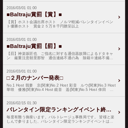
の弛まぬ日々の精進の賜物で御座います。 この晴れの善き日の
証として、 【水嶋 柚(No.1138)】さんをゴールド階級に昇格致
2016/03/01 01:00
します。 お客様各位には、変わらぬご愛顧のほどを御願い申し
■Baltraju賞罰【賞】■
上げます。
【賞】ホスト会議出席ホスト ノルマ軽減バレンタインイベン
ト優勝ホスト 賞金２５万８千円贈呈以上
2016/03/01 01:00
■Baltraju賞罰【罰】■
【罰】神楽坂匠也 ご指名に対する通信器故障によるドタキャ
ン 厳重注意朝里那智 通信連絡不通の為 除籍※連絡不備に
よる会議不参加、返信を求めるメールに対して返信がない場合
も「罰則処罰」の対象となりますので各位、定期連絡を行って
ください。以上
2016/03/01 01:00
□２月のナンバー発表□
No.1 Host 我妻 京(関東)No.2 Host 彩音 ルウ(関東)No.3 Host
華咲 優雅(関東)No.4 Host 鏡音 遥(関東)No.5 Host 倖田 南
(関東)No.6 Host 竹之内 響哉(関東)No.7 Host 島田 龍一(関
東)No.8 Host 神代 優衣(関東)No.9 Host 日比野 真琴(関
東)No.10 Host 香虞野 乱真(関東)浅春の候、皆様におかれまし
2016/02/15 01:30
ては益々ご健勝のこととお慶び申し上げます。三賢台（ＴＯＰ
バレンタイン限定ランキングイベント終了のお知らせ
３）のホストさんには益々のご健勝とご健康をお祈り申し上
げ、上巳の節句の記念品をご郵送致します。「上巳」は3月3日
毎度有難う御座います。バルトレージュ事務局です。 皆様と楽
にあたり、桃が咲く時期と重なることから「桃の節句」とも言
しんで参りました、バレンタイン限定ランキングイベントは０
われ、桃などの自然の生命力をもらうなどして厄災を祓いま
２月１５日午前１時をもちまして終了とさせて頂きます。 皆様