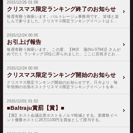
2015/12/26 01:08
クリスマス限定ランキング終了のお知らせ
毎度有難う御座います。バルトレージュ事務局です。 皆様と楽
しんで参りました、クリスマス限定ランキングイベントは１２
月２６日午前１時をもちまして終了とさせて頂きます。 皆様に
は、ホストさんにたくさんの応援を頂戴致しまして誠に有難う
御座いました。 それでは、結果発表と参ります。 優勝 我妻
2015/12/24 00:05
京さん ２位 島田 龍一さん３位 彩音 ルウさん４位 結
お引上げ報告
城 雫さん５位 鏡音 遥さん６位 華咲 優雅さん７位 神
沢 蓮さん８位 香虞野 乱真さん９位 日比野 真琴さん10
毎度有難う御座います。 この度、【神沢 蓮(No.0794)】さんが
位 美月 優吾さん 以上 確定致しました。
めでたく ランキング10位に昇られました、ここに言祝ぎとお祝
いを申し上げます。 これも偏にお客様の暖かい応援と、ホスト
の弛まぬ日々の精進の賜物で御座います。 この晴れの善き日の
証として、 【神沢 蓮(No.0794)】さんをゴールド階級に昇格致
2015/12/24 00:00
します。 お客様各位には、変わらぬご愛顧のほどを御願い申し
クリスマス限定ランキング開始のお知らせ
上げます。
クリスマス限定ランキング開始のお知らせです。只今より、毎
年恒例の出張ホストクリスマス限定ランキングイベントを本年
も１２月２４日〜１２月２６日午前０１時まで開催を致しま
す。クリスマスイベント開催中は、通常の出張ホストランキン
グとは異なり２日間限定のクリスマスリボンだけがランキング
2015/12/01 01:02
の対象となっており、ランキングポイントに応じてクリスマス
■Baltraju賞罰【賞】■
ツリーの飾り付けが豪華になっていきます。この２日間限定の
聖なる記念日に、お気に入りの出張ホストさんを応援してくだ
【賞】ホスト会議出席ホストをノルマ軽減とする。新嘗祭イベ
さい。イベント：１２月２４日午前０時〜２６日午前１時まで
ント優勝ホストに28万1100円を賞金として授与する。
付与ポイント：１２０pt／６０日間有効（銀行振込の場合は１３
２pt）優勝ホストには、個人イベント売上の還元率を＋３０％を
賞金として差し上げます。また、クリスマスイベントで優秀な