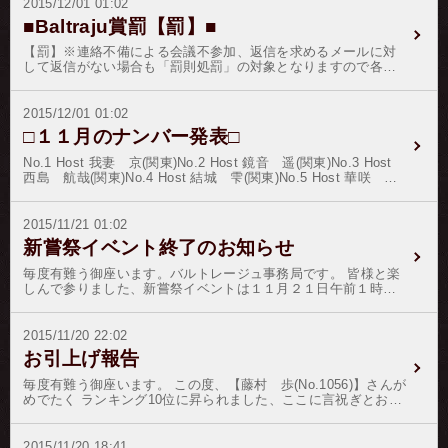
2015/12/01 01:02
成績をあげられたホストさんに、ヘッセン王朝直営のシャトー
■Baltraju賞罰【罰】■
で造られ、故ダイアナ妃が愛されたイギリス宮廷晩餐会で使用
されたイギリス王室御用達のワインを贈呈します。クリスマス
【罰】※連絡不備による会議不参加、返信を求めるメールに対
限定リボンをプレゼントして頂いた全てのお客様へオマケを差
して返信がない場合も「罰則処罰」の対象となりますので各
し上げます。（出張ホストさんの元へ郵送しますので、出張ホ
位、定期連絡を行ってください。
ストさんよりお受取りください。）・オマケの選択・お取替え
は致しかねます。・オマケによる何らかの障害を生じましても
2015/12/01 01:02
事務局は責任を負いかねます。・オマケのグレートがＵＰする
と、その下位のグレードのオマケも付いてきます。・オマケ
□１１月のナンバー発表□
は、イベント終了時から１週間前後で郵送を開始致します。・
オマケの内容は、変更される場合があります。１本〜９本 ：ア
No.1 Host 我妻 京(関東)No.2 Host 鏡音 遥(関東)No.3 Host
ロマ系のオマケ１０本〜４９本 ：小物・雑貨系のオマケ５０
西島 航哉(関東)No.4 Host 結城 雫(関東)No.5 Host 華咲 優
本〜９９本 ：イベントや映画などのチケット系のオマケ１００
雅(関東)No.6 Host 彩音 ルウ(関東)No.7 Host 日比野 真琴(関
本〜４９９本 ：御食事券系のオマケ５００本〜９９９本 ：貴金
東)No.8 Host 九条 優太(関東)No.9 Host 北条 永遠(関
属やアクセサリー系のオマケ１０００本〜 ：シークレットなオ
東)No.10 Host 島田 龍一(関東)寒気きびしき折柄 あわただし
2015/11/21 01:02
マケ
い師走となり、何かとご多用のことと存じますが、皆様には
新嘗祭イベント終了のお知らせ
益々のご健勝とお慶び申し上げます。三賢台（ＴＯＰ３）のホ
ストさんには益々のご健勝とご健康をお祈り申し上げ、大晦日
毎度有難う御座います。バルトレージュ事務局です。 皆様と楽
の記念品をご郵送致します。大晦日は、1年の最後の日で、大つ
しんで参りました、新嘗祭イベントは１１月２１日午前１時を
ごもりともいわれます。日本では、年神を迎えることにちなむ
もちまして終了とさせて頂きます。 皆様には、ホストさんにた
行事が行われます。※１２月２４日〜２５日にクリスマスイベ
くさんの応援を頂戴致しまして誠に有難う御座いました。 それ
ントを開催いたします。優勝ホストさんには、通常の還元に＋
では、結果発表と参ります。イベントリボン総売上 ２８２８
2015/11/20 22:02
３０％を賞金と致します。※ノルマ未達成者の降格処分は、い
０００円優勝ホスト賞金 ２８１１００円優勝我妻
お引上げ報告
きなりの降格の前にホストへの「メール確認」過程を追加致し
京937本（２つ当選）２位鏡音 遥284本３位華咲 優雅265本
ます。※ノルマ制降格処分は現在、所属人数７０名前後をボー
（１つ当選）４位西島 航哉247本（１つ当選）５位彩音 ルウ
毎度有難う御座います。 この度、【藤村 歩(No.1056)】さんが
ダーラインとして、ノルマ未達成者の成績達成率の悪い順から
247本（１つ当選）６位結城 雫180本７位日比野 真琴122本
めでたく ランキング10位に昇られました、ここに言祝ぎとお祝
適応致しております。心せわしい年の暮れを迎え、何かとご多
８位北条 永遠100本９位藤村 歩100本10位島田 龍一77本
いを申し上げます。 これも偏にお客様の暖かい応援と、ホスト
用とは存じますが、お体にお気を付けてお過ごしください。
（２つ当選）11位美月 優吾57本（２つ当選）12位一橋 俊43
の弛まぬ日々の精進の賜物で御座います。 この晴れの善き日の
本（１つ当選）13位九条 優太35本（２つ当選）14位坂上 ユ
証として、 【藤村 歩(No.1056)】さんをゴールド階級に昇格致
2015/11/20 18:41