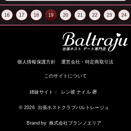
２位西島 航哉557本３位鏡音 遥482本４位結城 雫383本５
３０％を賞金と致します。※ノルマ未達成者の降格処分は、い
位九条 優太242本６位華咲 優雅221本７位島田 龍一194本
きなりの降格の前にホストへの「メール確認」過程を追加致し
８位日比野 真琴179本９位彩音 ルウ140本10位一ノ瀬 琥珀
ます。※ノルマ制降格処分は現在、所属人数７０名前後をボー
130本イベントリボン総売り上げ ４８５６本優勝ホストさんに
16
17
18
19
20
21
22
23
24
ダーラインとして、ノルマ未達成者の成績達成率の悪い順から
は、４８万２４００円を副賞として贈呈いたします。本日は、
適応致しております。向寒のみぎり、お風邪にはお気をつけて
有難うございました。
お過ごしください。
個人情報保護方針
運営会社・特定商取引法
このサイトについて
姉妹サイト：
レン彼 ナイル
© 2026
出張ホストクラブバルトレージュ
Brand by
株式会社ブランノエリア