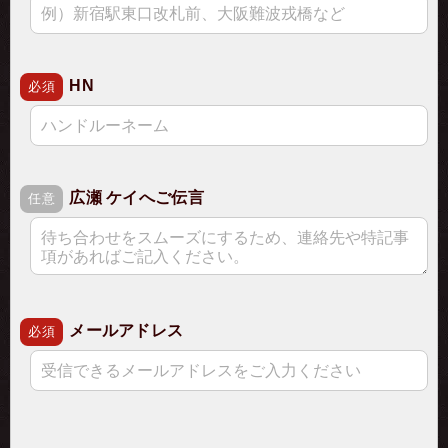
HN
必須
広瀬 ケイへご伝言
任意
メールアドレス
必須