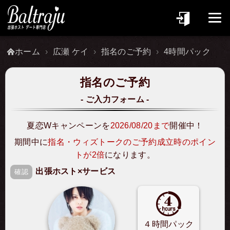
ホーム
広瀬 ケイ
指名のご予約
4時間パック
指名のご予約
ご入力フォーム
夏恋Wキャンペーンを
2026/08/20まで
開催中！
期間中に
指名・ウィズトークのご予約成立時のポイン
トが2倍
になります。
出張ホスト×サービス
確認
４時間パック