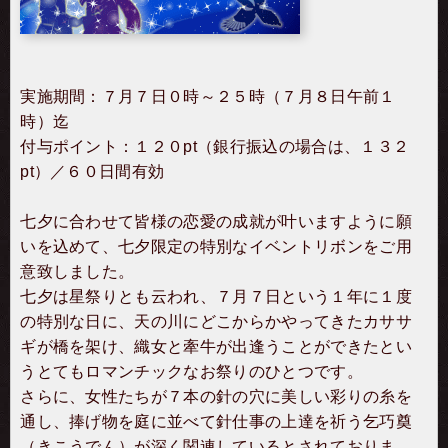
実施期間：７月７日０時～２５時（７月８日午前１
時）迄
付与ポイント：１２０pt（銀行振込の場合は、１３２
pt）／６０日間有効
七夕に合わせて皆様の恋愛の成就が叶いますように願
いを込めて、七夕限定の特別なイベントリボンをご用
意致しました。
七夕は星祭りとも云われ、７月７日という１年に１度
の特別な日に、天の川にどこからかやってきたカササ
ギが橋を架け、織女と牽牛が出逢うことができたとい
うとてもロマンチックなお祭りのひとつです。
さらに、女性たちが７本の針の穴に美しい彩りの糸を
通し、捧げ物を庭に並べて針仕事の上達を祈う乞巧奠
（きこうでん）が深く関連しているとされておりま