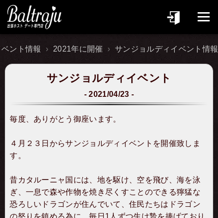
イベント情報
2021年に開催
サンジョルディイベント情
サンジョルディイベント
2021/04/23
毎度、ありがとう御座います。
４月２３日からサンジョルディイベントを開催致しま
す。
昔カタルーニャ国には、地を駆け、空を飛び、海を泳
ぎ、一息で森や作物を焼き尽くすことのできる獰猛な
恐ろしいドラゴンが住んでいて、住民たちはドラゴン
の怒りを鎮める為に、毎日1人ずつ生け贄を捧げており