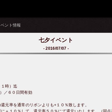
イベント情報
七夕イベント
2016/07/07
０１時）迄
t）／６０日間有効
の還元率を通常のリボンよりも+１０％致します。
更に＋１０％して、還元率５０％にて還元いたします。（同点