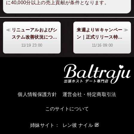
に40,000分以上の売上貢献が条件となります。
リニューアルおよびシ
来週よりＷキャンペー
ステム改善状況につい
ン｜正式リリース特別
て
企画
11/19 23:00
11/16 09:00
個人情報保護方針
運営会社・特定商取引法
このサイトについて
姉妹サイト：
レン彼 ナイル