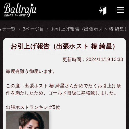
らせ一覧
3ページ目
お引上げ報告（出張ホスト 椿 綺星）
お引上げ報告（出張ホスト 椿 綺星）
更新時間：
2024/11/19 13:33
毎度有難う御座います。
この度、出張ホスト 椿 綺星さんがめでたくお引上げ条
件を満たしたため、ゴールド階級に昇格致しました。
出張ホストランキング5位