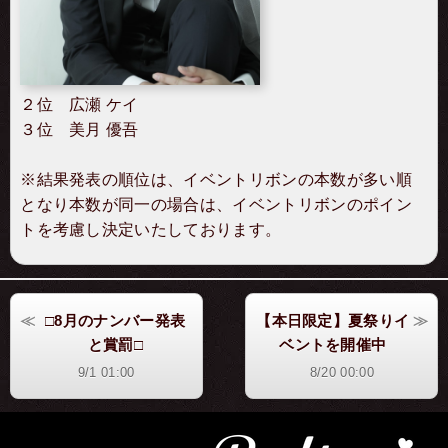
２位 広瀬 ケイ
３位 美月 優吾
※結果発表の順位は、イベントリボンの本数が多い順
となり本数が同一の場合は、イベントリボンのポイン
トを考慮し決定いたしております。
□8月のナンバー発表
【本日限定】夏祭りイ
と賞罰□
ベントを開催中
9/1 01:00
8/20 00:00