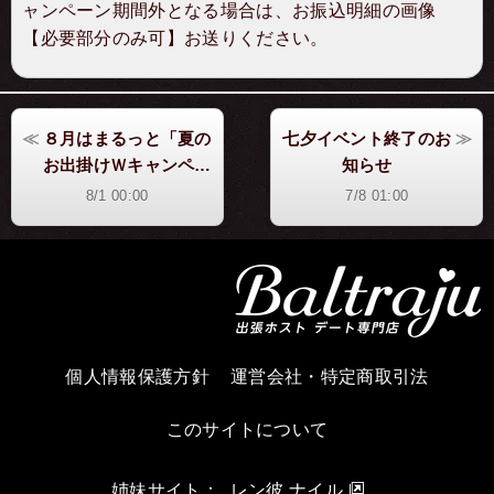
ャンペーン期間外となる場合は、お振込明細の画像
【必要部分のみ可】お送りください。
８月はまるっと「夏の
七夕イベント終了のお
お出掛けＷキャンペー
知らせ
ン」を開催中
8/1 00:00
7/8 01:00
個人情報保護方針
運営会社・特定商取引法
このサイトについて
姉妹サイト：
レン彼 ナイル