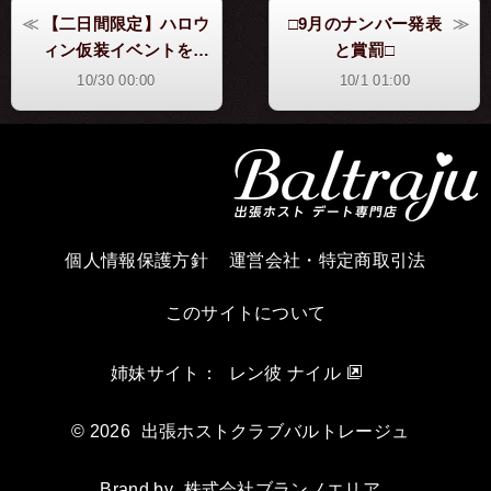
【二日間限定】ハロウ
□9月のナンバー発表
ィン仮装イベントを開
と賞罰□
催中
10/30 00:00
10/1 01:00
個人情報保護方針
運営会社・特定商取引法
このサイトについて
姉妹サイト：
レン彼 ナイル
© 2026
出張ホストクラブバルトレージュ
Brand by
株式会社ブランノエリア