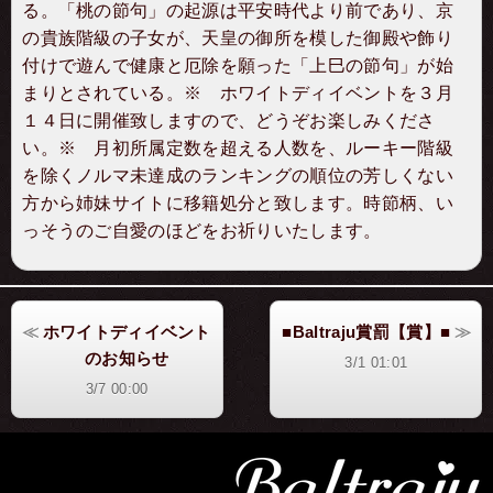
る。「桃の節句」の起源は平安時代より前であり、京
の貴族階級の子女が、天皇の御所を模した御殿や飾り
付けで遊んで健康と厄除を願った「上巳の節句」が始
まりとされている。※ ホワイトディイベントを３月
１４日に開催致しますので、どうぞお楽しみくださ
い。※ 月初所属定数を超える人数を、ルーキー階級
を除くノルマ未達成のランキングの順位の芳しくない
方から姉妹サイトに移籍処分と致します。時節柄、い
っそうのご自愛のほどをお祈りいたします。
ホワイトディイベント
■Baltraju賞罰【賞】■
のお知らせ
3/1 01:01
3/7 00:00