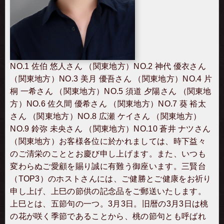
NO.1 佐伯 悠人さん （関東地方）NO.2 神代 優衣さん
（関東地方）NO.3 美月 優吾さん （関東地方）NO.4 片
桐 一希さん （関東地方）NO.5 須道 夕陽さん （関東地
方）NO.6 佐久間 優希さん （関東地方）NO.7 葵 裕太
さん （関東地方）NO.8 広瀬 ケイさん （関東地方）
NO.9 鈴弥 未央さん （関東地方）NO.10 蒼井 ナツさん
（関東地方）お客様各位に於かれましては、時下益々
のご清栄のこととお慶び申し上げます。また、いつも
変わらぬご愛顧を賜り誠に有難う御座います。三賢台
（TOP3）のホストさんには、ご健勝とご健康をお祈り
申し上げ、上巳の節供の記念品をご郵送いたします。
上巳とは、五節句の一つ。3月3日。旧暦の3月3日は桃
の花が咲く季節であることから、桃の節句とも呼ばれ