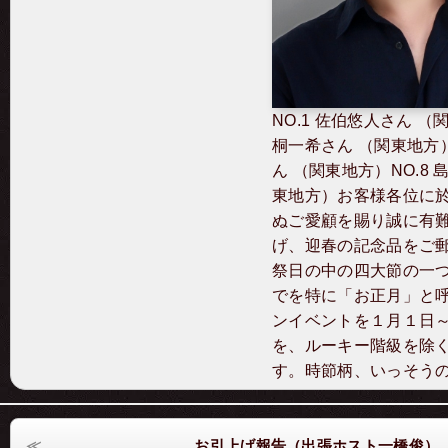
NO.1 佐伯悠人さん （
桐一希さん （関東地方）
ん （関東地方）NO.8 
東地方）お客様各位に
ぬご愛顧を賜り誠に有難
げ、迎春の記念品をご
祭日の中の四大節の一つ
でを特に「お正月」と
ンイベントを１月１日
を、ルーキー階級を除
す。時節柄、いっそう
お引上げ報告（出張ホスト一橋俊）