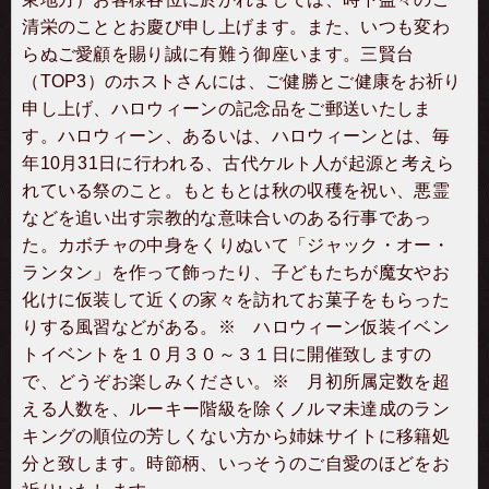
清栄のこととお慶び申し上げます。また、いつも変わ
らぬご愛顧を賜り誠に有難う御座います。三賢台
（TOP3）のホストさんには、ご健勝とご健康をお祈り
申し上げ、ハロウィーンの記念品をご郵送いたしま
す。ハロウィーン、あるいは、ハロウィーンとは、毎
年10月31日に行われる、古代ケルト人が起源と考えら
れている祭のこと。もともとは秋の収穫を祝い、悪霊
などを追い出す宗教的な意味合いのある行事であっ
た。カボチャの中身をくりぬいて「ジャック・オー・
ランタン」を作って飾ったり、子どもたちが魔女やお
化けに仮装して近くの家々を訪れてお菓子をもらった
りする風習などがある。※ ハロウィーン仮装イベン
トイベントを１０月３０～３１日に開催致しますの
で、どうぞお楽しみください。※ 月初所属定数を超
える人数を、ルーキー階級を除くノルマ未達成のラン
キングの順位の芳しくない方から姉妹サイトに移籍処
分と致します。時節柄、いっそうのご自愛のほどをお