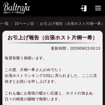
せ一覧
10ページ目
お引上げ報告（出張ホスト片桐一希）
お引上げ報告（出張ホスト片桐一希）
更新時間：
2020/09/23 00:13
毎度有難う御座います。
この度、片桐一希さんがめでたく
出張ホストランキング10位に昇られました、ここに言
祝ぎとお祝いを申し上げます。
これも偏にお客様の暖かい応援と、ホストの弛まぬ
日々の精進の賜物で御座います。