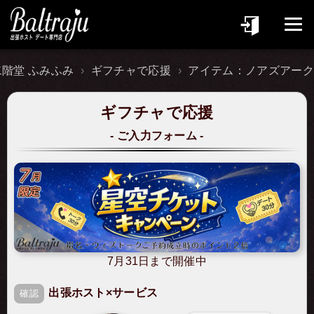
二階堂 ふみふみ
ギフチャで応援
アイテム：ノアズアーク
ギフチャで応援
ご入力フォーム
7月31日まで開催中
出張ホスト×サービス
確認