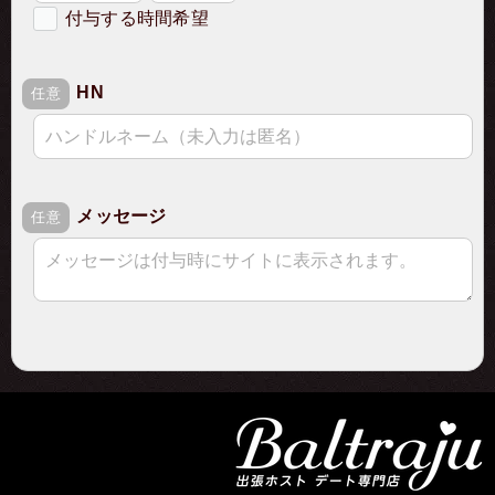
付与する時間希望
希望の付与時間
HN
必須
任意
メッセージ
任意
ご注文に関するご入力
ご注文詳細
確認