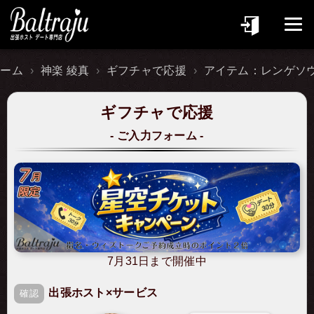
ホーム
神楽 綾真
ギフチャで応援
アイテム：レンゲソ
ギフチャで応援
ご入力フォーム
7月31日まで開催中
出張ホスト×サービス
確認