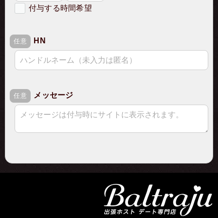
付与する時間希望
希望の付与時間
HN
必須
任意
メッセージ
任意
ご注文に関するご入力
ご注文詳細
確認