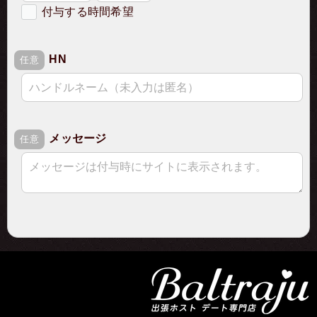
付与する時間希望
希望の付与時間
HN
必須
任意
メッセージ
任意
ご注文に関するご入力
ご注文詳細
確認