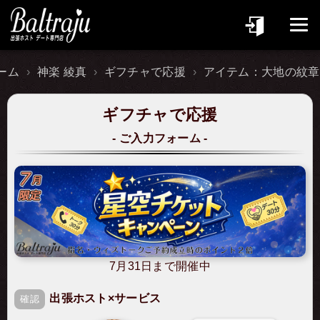
ーム
神楽 綾真
ギフチャで応援
アイテム：大地の紋章
ギフチャで応援
ご入力フォーム
7月31日まで開催中
出張ホスト×サービス
確認