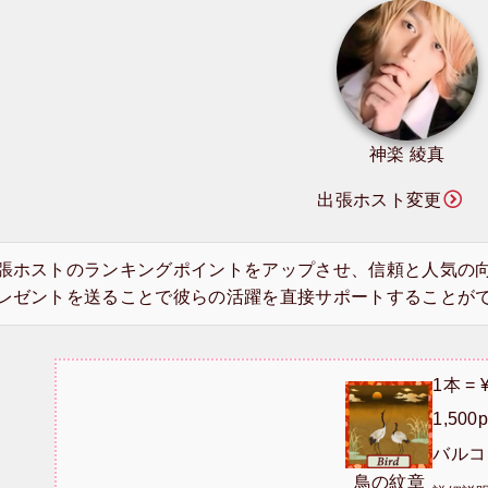
神楽 綾真
出張ホスト変更
張ホストのランキングポイントをアップさせ、信頼と人気の
レゼントを送ることで彼らの活躍を直接サポートすることが
1本 = 
1,50
バルコ 
鳥の紋章