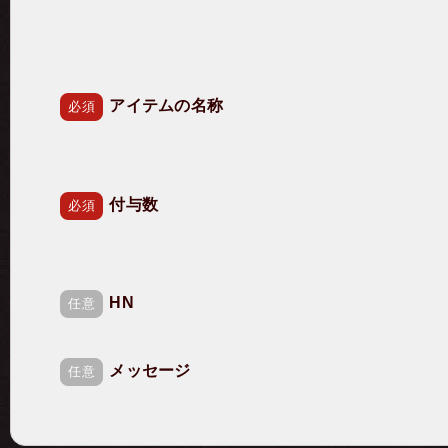
アイテムの名称
必須
付与数
必須
希望の付与時間
HN
必須
任意
メッセージ
任意