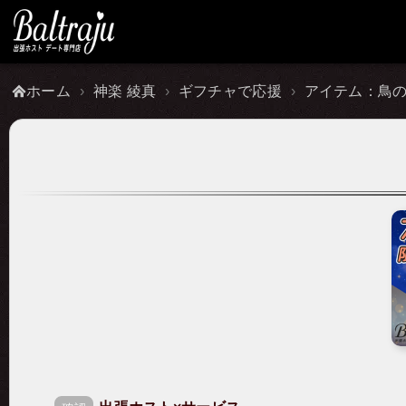
ホーム
神楽 綾真
ギフチャで応援
アイテム：鳥