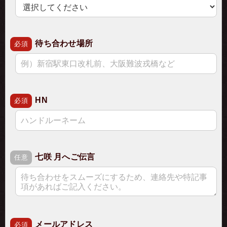
待ち合わせ場所
必須
HN
必須
七咲 月へご伝言
任意
メールアドレス
必須