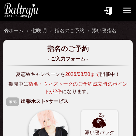
ホーム
七咲 月
指名のご予約
添い寝指名
指名のご予約
ご入力フォーム
夏恋Wキャンペーンを
2026/08/20まで
開催中！
期間中に
指名・ウィズトークのご予約成立時のポイン
トが2倍
になります。
出張ホスト×サービス
確認
添い寝パック