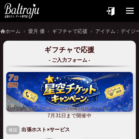
ホーム
愛月 優
ギフチャで応援
アイテム：デイジ
ギフチャで応援
ご入力フォーム
7月31日まで開催中
出張ホスト×サービス
確認