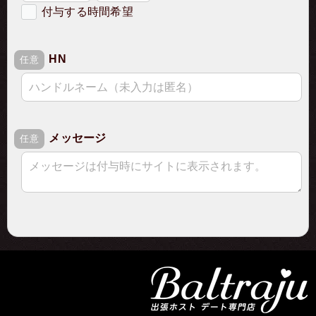
付与する時間希望
希望の付与時間
HN
必須
任意
メッセージ
任意
ご注文に関するご入力
ご注文詳細
確認