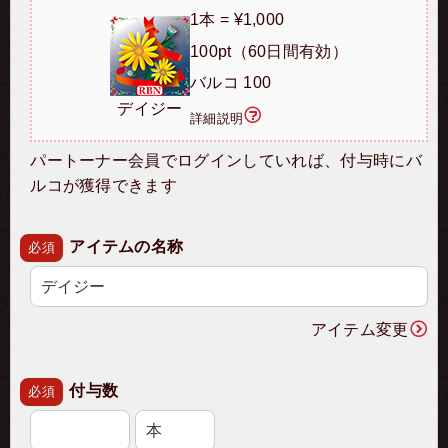
1本 = ¥1,000
100pt（60日間有効）
バルコ 100
デイジー
詳細説明
パートーナー会員でログインしていれば、付与時にバ
ルコが獲得できます
アイテムの名称
必須
アイテム変更
付与数
必須