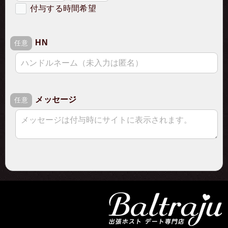
付与する時間希望
希望の付与時間
HN
必須
任意
メッセージ
任意
ご注文に関するご入力
ご注文詳細
確認