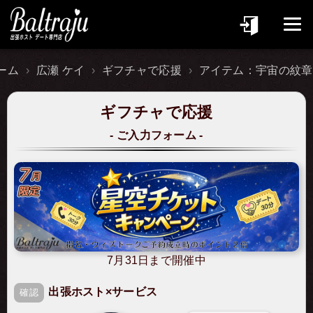
ーム
広瀬 ケイ
ギフチャで応援
アイテム：宇宙の紋章
ギフチャで応援
ご入力フォーム
7月31日まで開催中
出張ホスト×サービス
確認