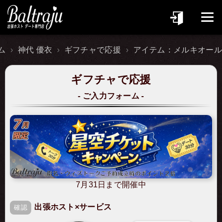
ム
神代 優衣
ギフチャで応援
アイテム：メルキオー
ギフチャで応援
ご入力フォーム
7月31日まで開催中
出張ホスト×サービス
確認