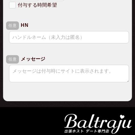
付与する時間希望
希望の付与時間
HN
必須
任意
メッセージ
任意
ご注文に関するご入力
ご注文詳細
確認