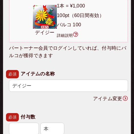
1本 = ¥1,000
100pt（60日間有効）
バルコ 100
デイジー
詳細説明
パートーナー会員でログインしていれば、付与時にバ
ルコが獲得できます
アイテムの名称
必須
アイテム変更
付与数
必須